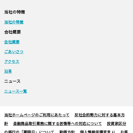
当社の特徴
当社の特徴
会社概要
会社概要
ごあいさつ
アクセス
沿革
ニュース
ニュース一覧
当社ホームページのご利用にあたって
反社会的勢力に対する基本方
針
金融商品取引業務に関する苦情等への対応について
投資家区分
の移行の「期限日」について
勧誘方針
個人情報保護宣言
お客
ad_group