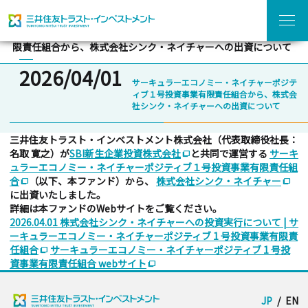
menu
home
chevron_forward
chevron_forward
ホーム
ニュース一覧
サーキュラーエコノミー・ネイチャーポジティブ１号投資事業有
限責任組合から、株式会社シンク・ネイチャーへの出資について
2026/04/01
サーキュラーエコノミー・ネイチャーポジテ
ィブ１号投資事業有限責任組合から、
株式会
社シンク・ネイチャーへの出資について
三井住友トラスト・インベストメント株式会社（代表取締役社長：
名取 寛之）が
SBI新生企業投資株式会社
と共同で運営する
サーキ
ad_group
ュラーエコノミー・ネイチャーポジティブ１号投資事業有限責任組
合
（以下、本ファンド）から、
株式会社シンク・ネイチャー
ad_group
ad_group
に出資いたしました。
詳細は本ファンドのWebサイトをご覧ください。
2026.04.01 株式会社シンク・ネイチャーへの投資実行について | サ
ーキュラーエコノミー・ネイチャーポジティブ 1 号投資事業有限責
任組合
サーキュラーエコノミー・ネイチャーポジティブ 1 号投
ad_group
資事業有限責任組合 webサイト
ad_group
JP
/
EN