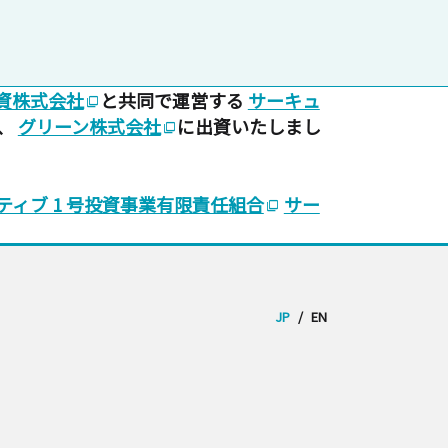
投資株式会社
と共同で運営する
サーキュ
ad_group
、
グリーン株式会社
に出資いたしまし
ad_group
ジティブ 1 号投資事業有限責任組合
サー
ad_group
JP
/
EN