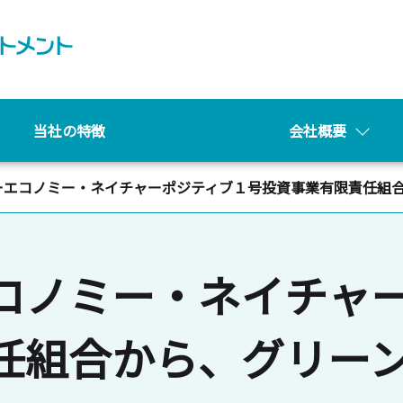
keyboard_arrow_down
当社の特徴
会社概要
ーエコノミー・ネイチャーポジティブ１号投資事業有限責任組
コノミー・ネイチャ
任組合から、グリー