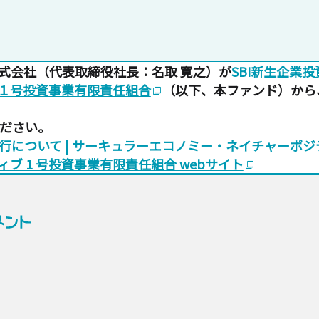
式会社（代表取締役社長：名取 寛之）が
SBI新生企業
１号投資事業有限責任組合
（以下、本ファンド）から
ad_group
ください。
投資実行について | サーキュラーエコノミー・ネイチャーポ
 1 号投資事業有限責任組合 webサイト
ad_group