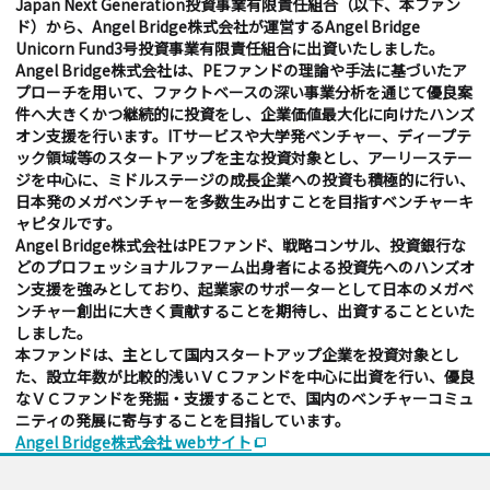
Japan Next Generation投資事業有限責任組合（以下、本ファン
ド）から、Angel Bridge株式会社が運営するAngel Bridge
Unicorn Fund3号投資事業有限責任組合に出資いたしました。
Angel Bridge株式会社は、PEファンドの理論や手法に基づいたア
プローチを用いて、ファクトベースの深い事業分析を通じて優良案
件へ大きくかつ継続的に投資をし、企業価値最大化に向けたハンズ
オン支援を行います。ITサービスや大学発ベンチャー、ディープテ
ック領域等のスタートアップを主な投資対象とし、アーリーステー
ジを中心に、ミドルステージの成長企業への投資も積極的に行い、
日本発のメガベンチャーを多数生み出すことを目指すベンチャーキ
ャピタルです。
Angel Bridge株式会社はPEファンド、戦略コンサル、投資銀行な
どのプロフェッショナルファーム出身者による投資先へのハンズオ
ン支援を強みとしており、起業家のサポーターとして日本のメガベ
ンチャー創出に大きく貢献することを期待し、出資することといた
しました。
本ファンドは、主として国内スタートアップ企業を投資対象とし
た、設立年数が比較的浅いＶＣファンドを中心に出資を行い、優良
なＶＣファンドを発掘・支援することで、国内のベンチャーコミュ
ニティの発展に寄与することを目指しています。
Angel Bridge株式会社 webサイト
ad_group