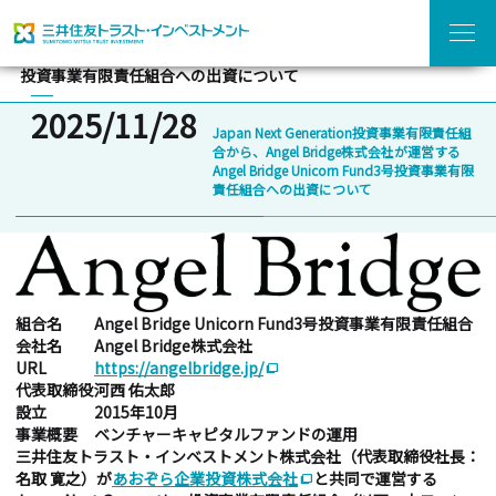
menu
home
chevron_forward
chevron_forward
ホーム
ニュース一覧
Angel Bridge株式会社が運営するAngel Bridge Unicorn Fund3号
投資事業有限責任組合への出資について
2025/11/28
Japan Next Generation投資事業有限責任組
合から、Angel Bridge株式会社が運営する
Angel Bridge Unicorn Fund3号投資事業有限
責任組合への出資について
組合名
Angel Bridge Unicorn Fund3号投資事業有限責任組合
会社名
Angel Bridge株式会社
URL
https://angelbridge.jp/
ad_group
代表取締役
河西 佑太郎
設立
2015年10月
事業概要
ベンチャーキャピタルファンドの運用
三井住友トラスト・インベストメント株式会社（代表取締役社長：
名取 寛之）が
あおぞら企業投資株式会社
と共同で運営する
ad_group